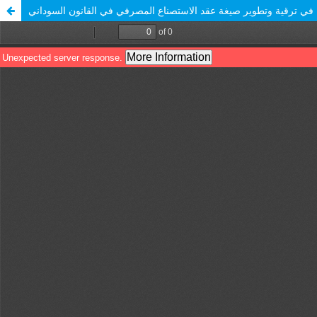
ة في ترقية وتطوير صيغة عقد الاستصناع المصرفي في القانون السوداني