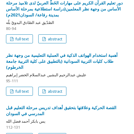
دور تعليم القرآن الكريم على مهارات الخَطّ العربيّ لدى تلاميذ مرحلة
الأساس من وجهة نظر المعلمين(دراسة استطلاعية بمرحلة الأساس
بمدينة رفاعة/ السودان2021م)
الصّدّيق عبد الصّادق البدويّ بلّه
80-94
full text
abstract
أهمية استخدام الهواتف الذكية في العملية التعليمية من وجهة نظر
طلاب كليات التربية السودانية (بالتطبيق على كلية التربية جامعة
الخرطوم)
عليش عبدالرحيم البشير, عبدالسلام الخضر إبراهيم
95-111
full text
abstract
القصة الحركية وعلاقتها بتحقيق أهداف تدريس مرحلة التعليم قبل
المدرسي في السودان
يس بابكر أحمد فضل الله
112-131